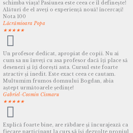
schimba viața! Pasiunea este ceea ce îl definește!
Alături de el aveți o experiență nouă! încercați!
Nota 100
Lăcrămioara Popa
★
★
★
★
★
Un profesor dedicat, apropiat de copii. Nu ai
cum sa nu înveți cu asa profesor dacă îți place să
desenezi și îți dorești asta. Cursul este foarte
atractiv și inedit. Este exact ceea ce cautam.
Multumim frumos domnului Bogdan, abia
aștept următoarele ședințe!
Gabriel-Cosmin Cismaru
★
★
★
★
★
Explică foarte bine, are răbdare și încurajează ca
fiecare participant la curs sâ își dezvolte propiul