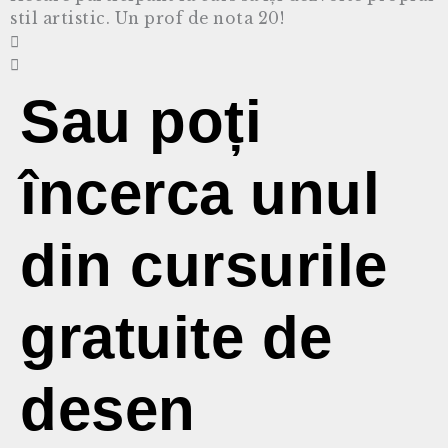
stil artistic. Un prof de nota 20!
Sau poți
încerca unul
din cursurile
gratuite de
desen