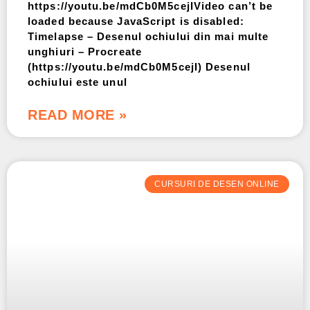
https://youtu.be/mdCb0M5cejIVideo can’t be
loaded because JavaScript is disabled:
Timelapse – Desenul ochiului din mai multe
unghiuri – Procreate
(https://youtu.be/mdCb0M5cejI) Desenul
ochiului este unul
READ MORE »
CURSURI DE DESEN ONLINE